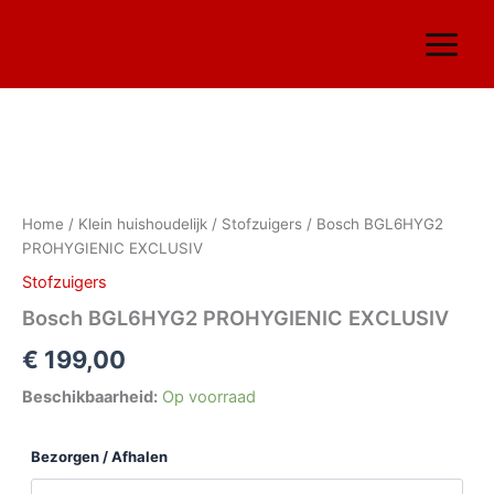
Ga
naar
de
inhoud
Bosch
BGL6HYG2
PROHYGIENIC
Home
/
Klein huishoudelijk
/
Stofzuigers
/ Bosch BGL6HYG2
EXCLUSIV
PROHYGIENIC EXCLUSIV
aantal
Stofzuigers
Bosch BGL6HYG2 PROHYGIENIC EXCLUSIV
€
199,00
Beschikbaarheid:
Op voorraad
Bezorgen / Afhalen