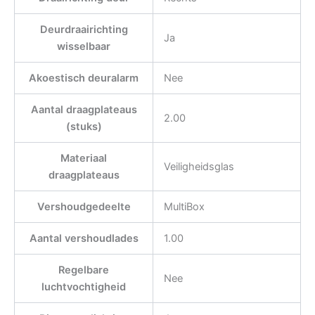
Deurdraairichting
Ja
wisselbaar
Akoestisch deuralarm
Nee
Aantal draagplateaus
2.00
(stuks)
Materiaal
Veiligheidsglas
draagplateaus
Vershoudgedeelte
MultiBox
Aantal vershoudlades
1.00
Regelbare
Nee
luchtvochtigheid