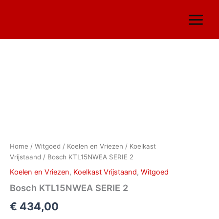
Ga
naar
de
inhoud
Bosch
KTL15NWEA
SERIE
2
aantal
Home
/
Witgoed
/
Koelen en Vriezen
/
Koelkast
Vrijstaand
/ Bosch KTL15NWEA SERIE 2
Koelen en Vriezen
,
Koelkast Vrijstaand
,
Witgoed
Bosch KTL15NWEA SERIE 2
€
434,00