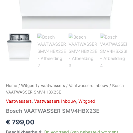
Home
/
Witgoed
/
Vaatwassers
/
Vaatwassers Inbouw
/ Bosch
VAATWASSER SMV4HBX23E
Vaatwassers
,
Vaatwassers Inbouw
,
Witgoed
Bosch VAATWASSER SMV4HBX23E
€
799,00
Beschikbaarheid:
Op voorraad (kan nabesteld worden)