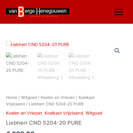
Ga
naar
de
inhoud
Liebherr
CND
5204-
20
PURE
aantal
Home
/
Witgoed
/
Koelen en Vriezen
/
Koelkast
Vrijstaand
/ Liebherr CND 5204-20 PURE
Koelen en Vriezen
,
Koelkast Vrijstaand
,
Witgoed
Liebherr CND 5204-20 PURE