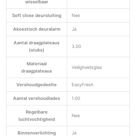
wisselbaar
Soft close deursluiting
Nee
Akoestisch deuralarm
Ja
Aantal draagplateaus
3.00
(stuks)
Materiaal
Veiligheidsglas
draagplateaus
Vershoudgedeelte
EasyFresh
Aantal vershoudlades
1.00
Regelbare
Nee
luchtvochtigheid
Binnenverlichting
Ja