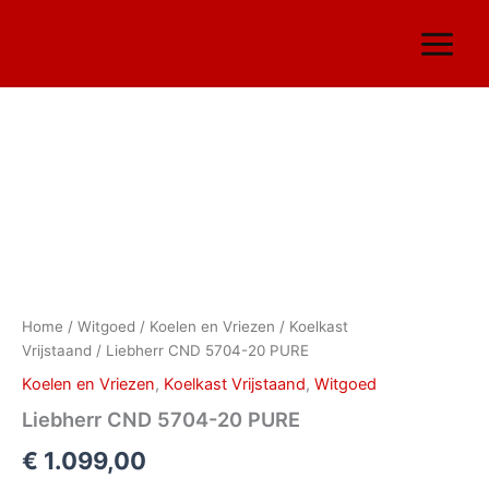
Ga
naar
de
inhoud
Liebherr
CND
5704-
20
PURE
aantal
Home
/
Witgoed
/
Koelen en Vriezen
/
Koelkast
Vrijstaand
/ Liebherr CND 5704-20 PURE
Koelen en Vriezen
,
Koelkast Vrijstaand
,
Witgoed
Liebherr CND 5704-20 PURE
€
1.099,00