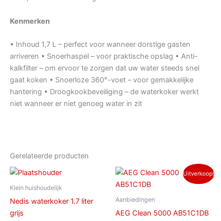
Kenmerken
• Inhoud 1,7 L – perfect voor wanneer dorstige gasten
arriveren • Snoerhaspel – voor praktische opslag • Anti-
kalkfilter – om ervoor te zorgen dat uw water steeds snel
gaat koken • Snoerloze 360°-voet – voor gemakkelijke
hantering • Droogkookbeveiliging – de waterkoker werkt
niet wanneer er niet genoeg water in zit
Gerelateerde producten
Oorspronkelijke
Huidige
Uitverkoop!
prijs
prijs
was:
is:
Klein huishoudelijk
€ 149,00.
€ 119,00.
Aanbiedingen
Nedis waterkoker 1.7 liter
grijs
AEG Clean 5000 AB51C1DB