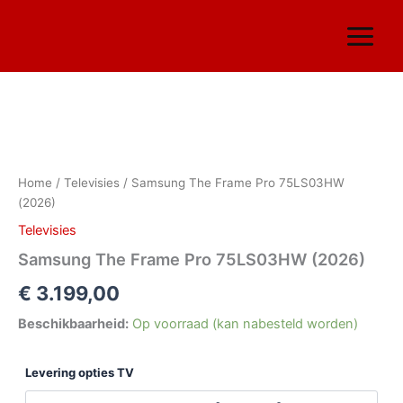
Ga
naar
de
inhoud
Samsung
The
Frame
Home
/
Televisies
/ Samsung The Frame Pro 75LS03HW
Pro
(2026)
75LS03HW
(2026)
Televisies
aantal
Samsung The Frame Pro 75LS03HW (2026)
€
3.199,00
Beschikbaarheid:
Op voorraad (kan nabesteld worden)
Levering opties TV