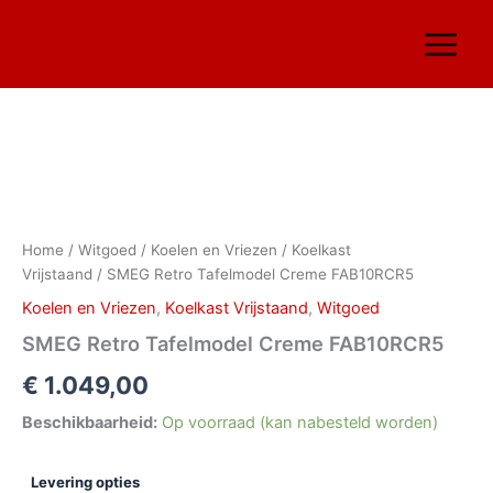
Ga
naar
de
inhoud
SMEG
Retro
Tafelmodel
Creme
FAB10RCR5
Home
/
Witgoed
/
Koelen en Vriezen
/
Koelkast
aantal
Vrijstaand
/ SMEG Retro Tafelmodel Creme FAB10RCR5
Koelen en Vriezen
,
Koelkast Vrijstaand
,
Witgoed
SMEG Retro Tafelmodel Creme FAB10RCR5
€
1.049,00
Beschikbaarheid:
Op voorraad (kan nabesteld worden)
Levering opties