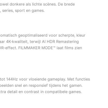
zowel donkere als lichte scènes. De brede
, series, sport en games.
matisch geoptimaliseerd voor scherpte, kleur
ar 4K-kwaliteit, terwijl AI HDR Remastering
HDR-effect. FILMMAKER MODE™ laat films zien
ot 144Hz voor vloeiende gameplay. Met functies
eelden snel en responsief tijdens het gamen.
ra detail en contrast in compatibele games.