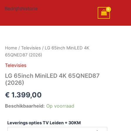
Bedrijfshistorie
LG
Home
/
Televisies
/ LG 65inch MiniLED 4K
65inch
65QNED87 (2026)
MiniLED
4K
Televisies
65QNED87
LG 65inch MiniLED 4K 65QNED87
(2026)
(2026)
aantal
€
1.399,00
Beschikbaarheid:
Op voorraad
Leverings opties TV Leiden + 30KM