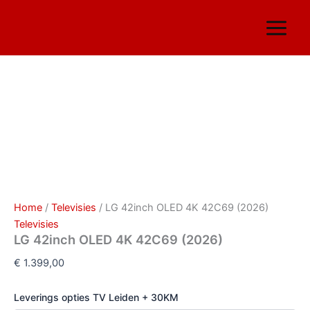
LG
Ga
42inch
naar
OLED
de
4K
inhoud
42C69
(2026)
aantal
Home
/
Televisies
/ LG 42inch OLED 4K 42C69 (2026)
Televisies
LG 42inch OLED 4K 42C69 (2026)
€
1.399,00
Leverings opties TV Leiden + 30KM