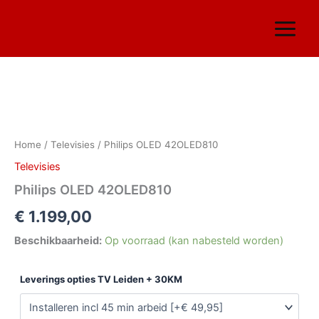
Ga
naar
de
inhoud
Philips
OLED
42OLED810
Home
/
Televisies
/ Philips OLED 42OLED810
aantal
Televisies
Philips OLED 42OLED810
€
1.199,00
Beschikbaarheid:
Op voorraad (kan nabesteld worden)
Leverings opties TV Leiden + 30KM