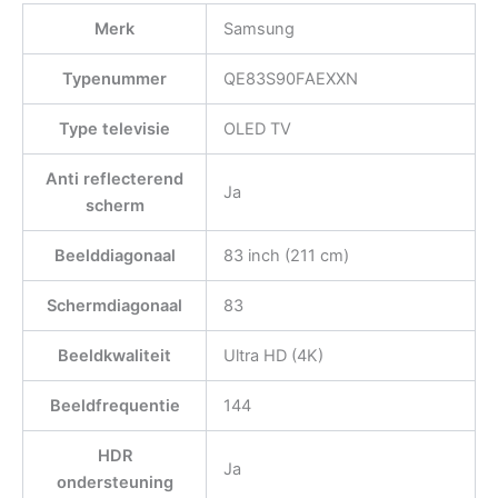
Merk
Samsung
Typenummer
QE83S90FAEXXN
Type televisie
OLED TV
Anti reflecterend
Ja
scherm
Beelddiagonaal
83 inch (211 cm)
Schermdiagonaal
83
Beeldkwaliteit
Ultra HD (4K)
Beeldfrequentie
144
HDR
Ja
ondersteuning