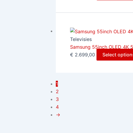
Televisies
Samsung 55inch OLED 4K 
€
2.699,00
Select option
1
2
3
4
→