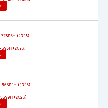
s
7S95H (2026)
s
65S99H (2026)
s