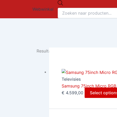
Producten
Ga
zoeken
Webwinkel
naar
de
inhoud
Resultaat 1–9 van de 31 resultaten word
Televisies
Samsung 75inch Micro RGB
€
4.599,00
Select option