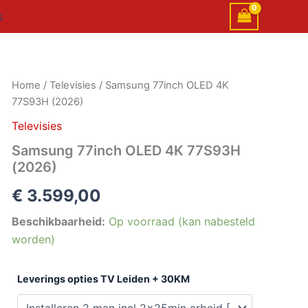
s
Samsung
Home
/
Televisies
/ Samsung 77inch OLED 4K
77inch
77S93H (2026)
OLED
4K
Televisies
77S93H
Samsung 77inch OLED 4K 77S93H
(2026)
(2026)
aantal
€
3.599,00
Beschikbaarheid:
Op voorraad (kan nabesteld
worden)
Leverings opties TV Leiden + 30KM