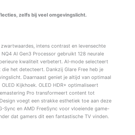
ecties, zelfs bij veel omgevingslicht.
wartwaardes, intens contrast en levensechte
De NQ4 AI Gen3 Processor gebruikt 128 neurale
erieure kwaliteit verbetert. AI-mode selecteert
 die het detecteert. Dankzij Glare Free heb je
vingslicht. Daarnaast geniet je altijd van optimaal
zij OLED Kijkhoek. OLED HDR+ optimaliseert
emastering Pro transformeert content tot
Design voegt een strakke esthetiek toe aan deze
G-Sync en AMD FreeSync voor vloeiende game-
nder dat gamers dit een fantastische TV vinden.