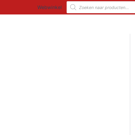
Ga
Producten
Webwinkel
zoeken
naar
de
inhoud