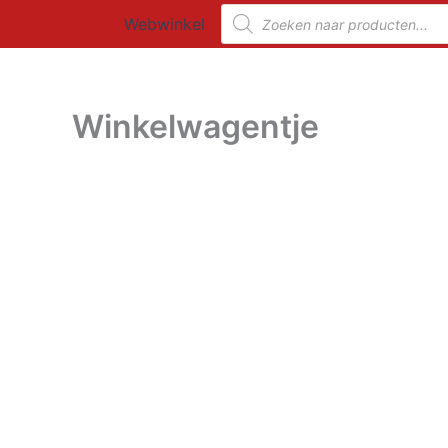
Ga
Producten
Webwinkel
zoeken
naar
de
inhoud
Winkelwagentje