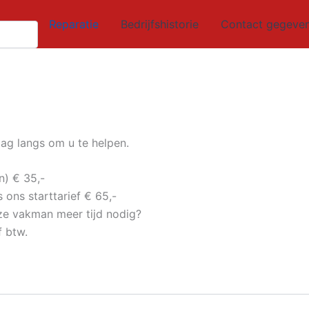
Reparatie
Bedrijfshistorie
Contact gegeve
ag langs om u te helpen.
n) € 35,-
 ons starttarief € 65,-
nze vakman meer tijd nodig?
f btw.