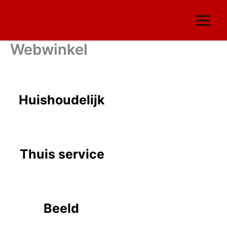
Ga
naar
de
inhoud
Webwinkel
Huishoudelijk
Thuis service
Beeld