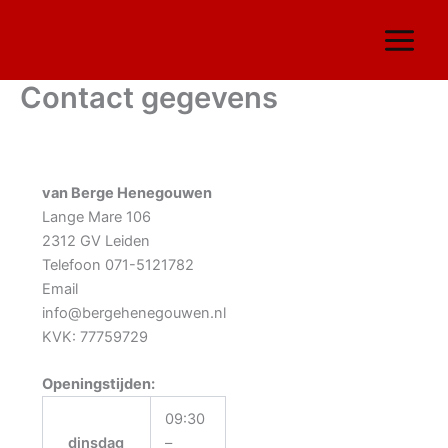
Ga
naar
de
inhoud
Contact gegevens
van Berge Henegouwen
Lange Mare 106
2312 GV Leiden
Telefoon 071-5121782
Email
info@bergehenegouwen.nl
KVK: 77759729
Openingstijden:
09:30
dinsdag
–