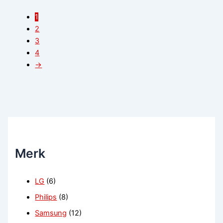
1
2
3
4
→
Merk
LG
(6)
Philips
(8)
Samsung
(12)