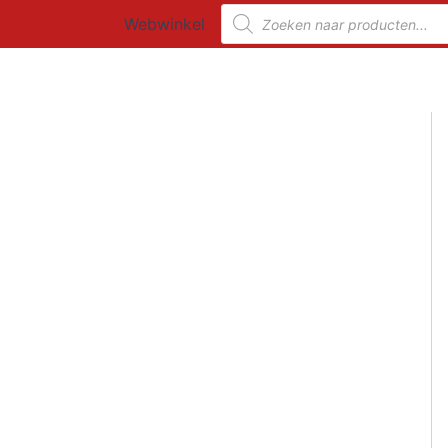
Ga
Producten
Webwinkel
zoeken
naar
de
inhoud