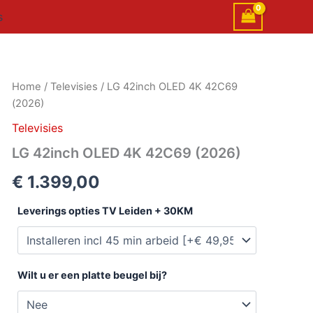
s
LG
Home
/
Televisies
/ LG 42inch OLED 4K 42C69
42inch
(2026)
OLED
4K
Televisies
42C69
LG 42inch OLED 4K 42C69 (2026)
(2026)
aantal
€
1.399,00
Leverings opties TV Leiden + 30KM
Wilt u er een platte beugel bij?