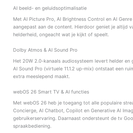
AI beeld- en geluidsoptimalisatie
Met AI Picture Pro, AI Brightness Control en AI Genr
aangepast aan de content. Hierdoor geniet je altijd 
helderheid, ongeacht wat je kijkt of speelt.
Dolby Atmos & AI Sound Pro
Het 20W 2.0-kanaals audiosysteem levert helder en 
AI Sound Pro (virtuele 11.1.2 up-mix) ontstaat een ru
extra meeslepend maakt.
webOS 26 Smart TV & AI functies
Met webOS 26 heb je toegang tot alle populaire stre
Concierge, AI Chatbot, Copilot en Generative AI Ima
gebruikerservaring. Daarnaast ondersteunt de tv Goo
spraakbediening.