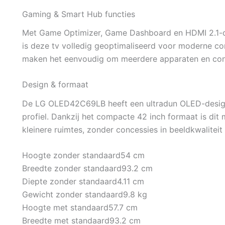
Gaming & Smart Hub functies
Met Game Optimizer, Game Dashboard en HDMI 2.1-o
is deze tv volledig geoptimaliseerd voor moderne 
maken het eenvoudig om meerdere apparaten en conte
Design & formaat
De LG OLED42C69LB heeft een ultradun OLED-design
profiel. Dankzij het compacte 42 inch formaat is di
kleinere ruimtes, zonder concessies in beeldkwaliteit 
Hoogte zonder standaard
54 cm
Breedte zonder standaard
93.2 cm
Diepte zonder standaard
4.11 cm
Gewicht zonder standaard
9.8 kg
Hoogte met standaard
57.7 cm
Breedte met standaard
93.2 cm