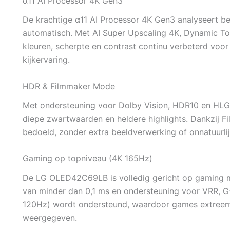
α11 AI Processor 4K Gen3
De krachtige α11 AI Processor 4K Gen3 analyseert bee
automatisch. Met AI Super Upscaling 4K, Dynamic T
kleuren, scherpte en contrast continu verbeterd voor 
kijkervaring.
HDR & Filmmaker Mode
Met ondersteuning voor Dolby Vision, HDR10 en HLG
diepe zwartwaarden en heldere highlights. Dankzij
bedoeld, zonder extra beeldverwerking of onnatuurlij
Gaming op topniveau (4K 165Hz)
De LG OLED42C69LB is volledig gericht op gaming m
van minder dan 0,1 ms en ondersteuning voor VRR, 
120Hz) wordt ondersteund, waardoor games extreem 
weergegeven.