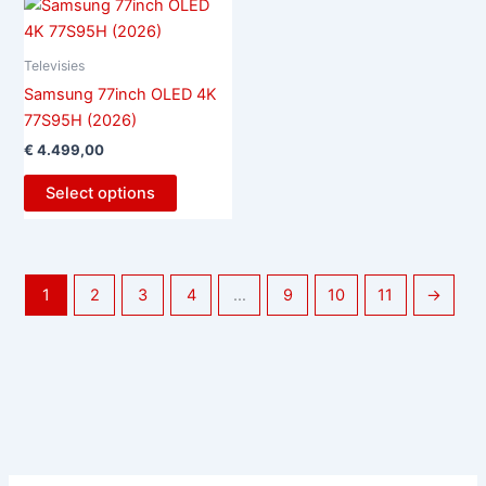
Televisies
Samsung 77inch OLED 4K
77S95H (2026)
€
4.499,00
Select options
1
2
3
4
…
9
10
11
→