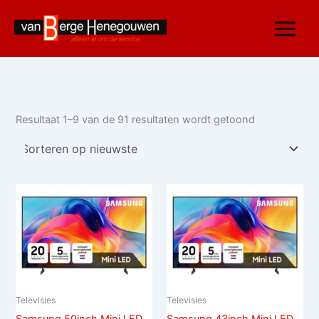
Gesorteerd
Ga
op
nieuwste
naar
de
inhoud
Resultaat 1–9 van de 91 resultaten wordt getoond
Televisies
Televisies