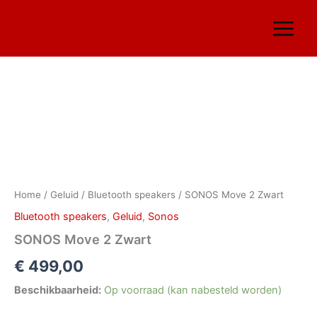
Ga
naar
de
inhoud
SONOS
Move
2
Zwart
aantal
Home
/
Geluid
/
Bluetooth speakers
/ SONOS Move 2 Zwart
Bluetooth speakers
,
Geluid
,
Sonos
SONOS Move 2 Zwart
€
499,00
Beschikbaarheid:
Op voorraad (kan nabesteld worden)