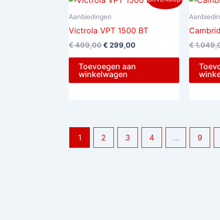
prijs
prijs
was:
is:
Aanbiedingen
Aanbiedi
€ 499,00.
€ 299,00.
Victrola VPT 1500 BT
Cambri
€
499,00
€
299,00
€
1.049,
Toevoegen aan
Toev
winkelwagen
wink
1
2
3
4
…
9