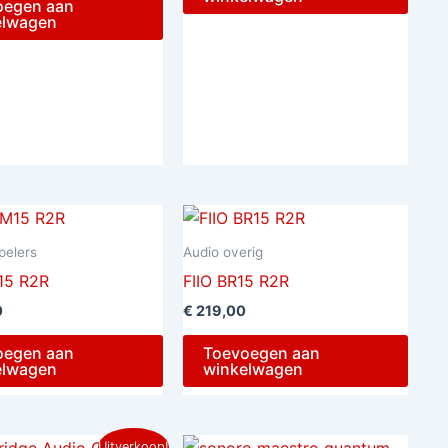
oegen aan
elwagen
pelers
Audio overig
15 R2R
FIIO BR15 R2R
0
€
219,00
oegen aan
Toevoegen aan
elwagen
winkelwagen
Oorspronkelijke
Huidige
Uitverkoop!