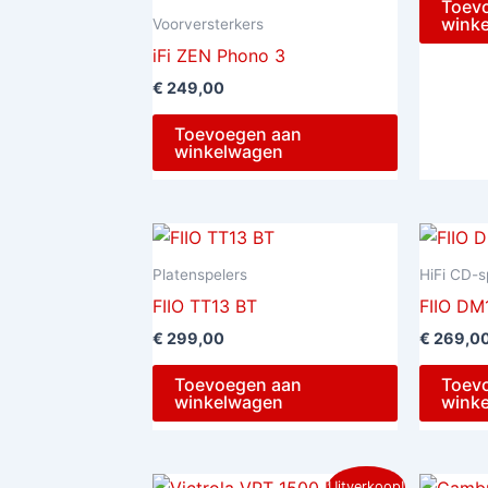
Toev
wink
Voorversterkers
iFi ZEN Phono 3
€
249,00
Toevoegen aan
winkelwagen
Platenspelers
HiFi CD-s
FIIO TT13 BT
FIIO DM
€
299,00
€
269,0
Toevoegen aan
Toev
winkelwagen
wink
Oorspronkelijke
Huidige
Uitverkoop!