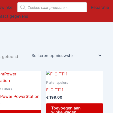
Gesorteerd
Producten
op
winkel
Reparatie
nieuwste
zoeken
tact gegevens
dt getoond
Platenspelers
 Filters
FIIO TT11
ntPower PowerStation
€
199,00
0
Toevoegen aan
winkelwagen