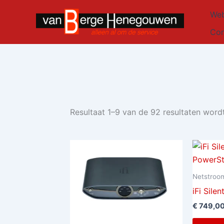
Ga
Web
naar
de
Con
inhoud
Resultaat 1–9 van de 92 resultaten wor
Netstroom
iFi Sile
€
749,0