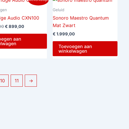
prijs
prijs
was:
is:
ngen
Geluid
€ 1.049,00.
€ 899,00.
dge Audio CXN100
Sonoro Maestro Quantum
Mat Zwart
00
€
899,00
€
1.999,00
oegen aan
elwagen
Toevoegen aan
winkelwagen
10
11
→