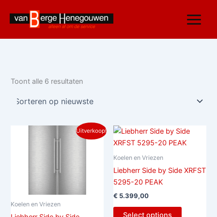
Gesorteerd
Ga
op
nieuwste
naar
de
inhoud
Toont alle 6 resultaten
Oorspronkelijke
Huidige
Uitverkoop!
prijs
prijs
was:
is:
€ 4.399,00.
€ 3.999,00.
Koelen en Vriezen
Liebherr Side by Side XRFST
5295-20 PEAK
€
5.399,00
Koelen en Vriezen
Select options