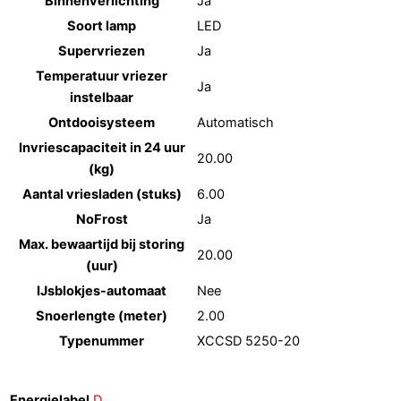
Binnenverlichting
Ja
Soort lamp
LED
Supervriezen
Ja
Temperatuur vriezer
Ja
instelbaar
Ontdooisysteem
Automatisch
Invriescapaciteit in 24 uur
20.00
(kg)
Aantal vriesladen (stuks)
6.00
NoFrost
Ja
Max. bewaartijd bij storing
20.00
(uur)
IJsblokjes-automaat
Nee
Snoerlengte (meter)
2.00
Typenummer
XCCSD 5250-20
Energielabel
D