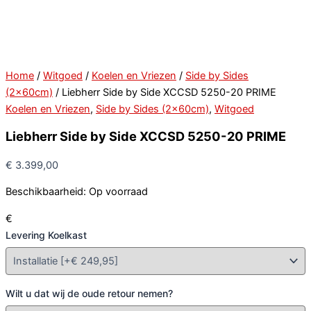
Home
/
Witgoed
/
Koelen en Vriezen
/
Side by Sides
(2x60cm)
/ Liebherr Side by Side XCCSD 5250-20 PRIME
Koelen en Vriezen
,
Side by Sides (2x60cm)
,
Witgoed
Liebherr Side by Side XCCSD 5250-20 PRIME
€
3.399,00
Beschikbaarheid:
Op voorraad
€
Levering Koelkast
Wilt u dat wij de oude retour nemen?