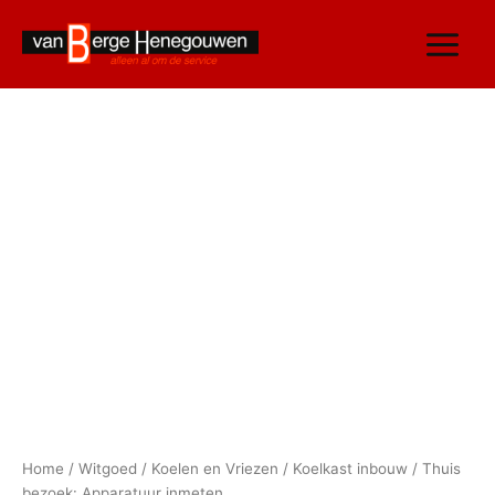
Ga
naar
de
inhoud
Thuis
bezoek:
Apparatuur
inmeten
aantal
Home
/
Witgoed
/
Koelen en Vriezen
/
Koelkast inbouw
/ Thuis
bezoek: Apparatuur inmeten