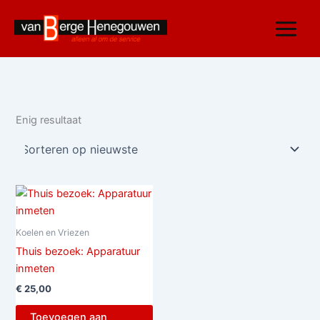
Ga
naar
de
inhoud
Enig resultaat
Koelen en Vriezen
Thuis bezoek: Apparatuur
inmeten
€
25,00
Toevoegen aan