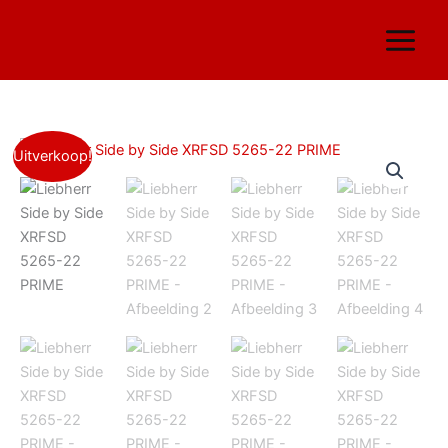
Ga
naar
de
inhoud
Liebherr
Oorspronkelijke
Huidige
Uitverkoop!
Side
by
prijs
prijs
Side
was:
is:
XRFSD
5265-
€ 4.399,00.
€ 3.999,00.
22
PRIME
aantal