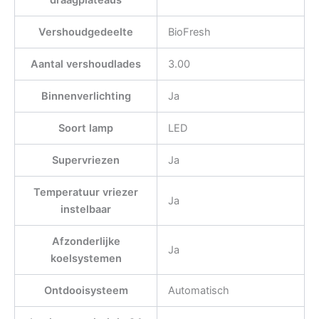
draagplateaus
Vershoudgedeelte
BioFresh
Aantal vershoudlades
3.00
Binnenverlichting
Ja
Soort lamp
LED
Supervriezen
Ja
Temperatuur vriezer
Ja
instelbaar
Afzonderlijke
Ja
koelsystemen
Ontdooisysteem
Automatisch