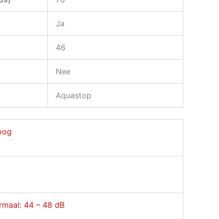
Ja
46
Nee
Aquastop
oog
rmaal: 44 – 48 dB