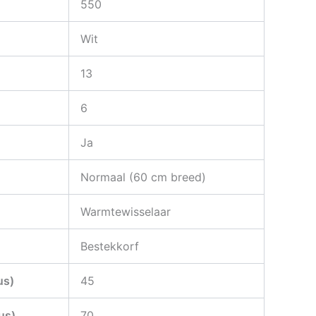
550
Wit
13
6
Ja
Normaal (60 cm breed)
Warmtewisselaar
Bestekkorf
us)
45
us)
70