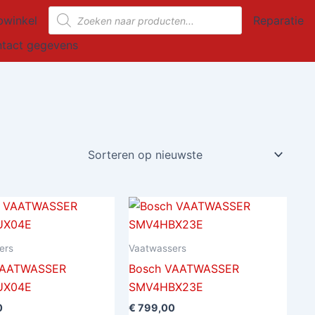
Producten
winkel
Reparatie
zoeken
tact gegevens
ers
Vaatwassers
VAATWASSER
Bosch VAATWASSER
UX04E
SMV4HBX23E
0
€
799,00