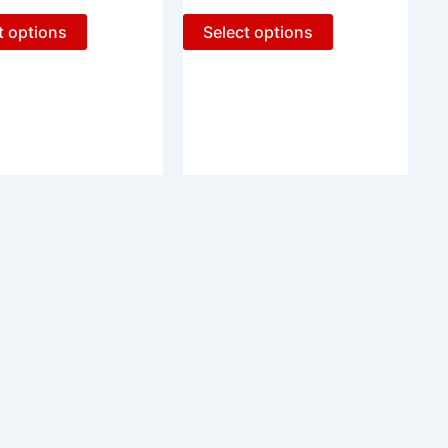
t options
Select options