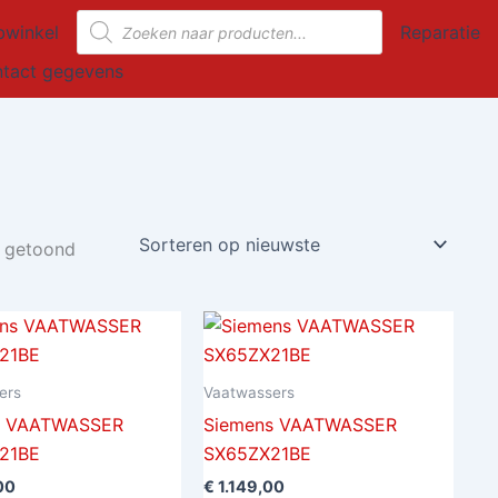
Gesorteerd
Producten
op
winkel
Reparatie
nieuwste
zoeken
tact gegevens
t getoond
ers
Vaatwassers
s VAATWASSER
Siemens VAATWASSER
21BE
SX65ZX21BE
00
€
1.149,00