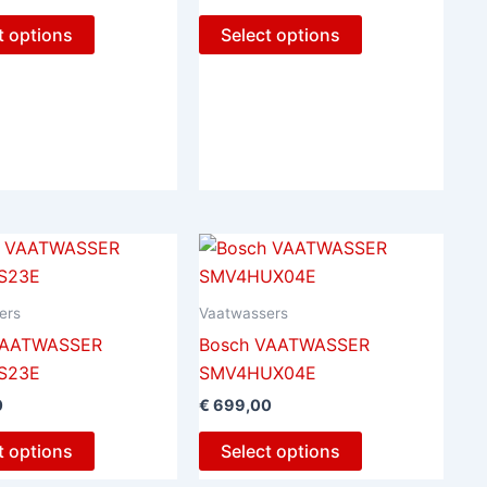
t options
Select options
ers
Vaatwassers
VAATWASSER
Bosch VAATWASSER
S23E
SMV4HUX04E
0
€
699,00
t options
Select options