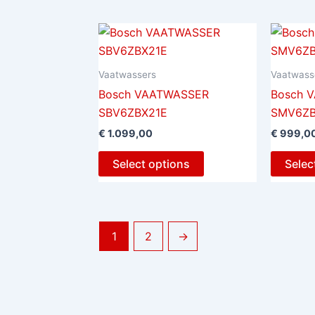
Vaatwassers
Vaatwass
Bosch VAATWASSER
Bosch 
SBV6ZBX21E
SMV6ZB
€
1.099,00
€
999,0
Select options
Selec
1
2
→