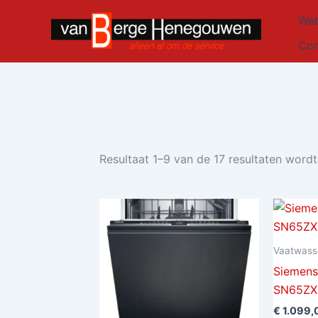
Ga
Web
naar
de
Con
inhoud
Resultaat 1–9 van de 17 resultaten word
Vaatwass
Siemen
SN65ZX
€
1.099,