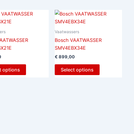
ers
Vaatwassers
VAATWASSER
Bosch VAATWASSER
X21E
SMV4EBX34E
0
€
899,00
t options
Select options