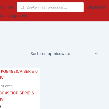
Producten
winkel
Reparatie
zoeken
tact gegevens
 Vriezen
GE49EICP SERIE 6
IV
0