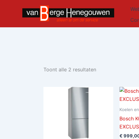
Gesorteerd
Ga
op
Web
naar
nieuwste
de
Con
inhoud
Toont alle 2 resultaten
Koelen en
Bosch K
EXCLUS
€
999,0