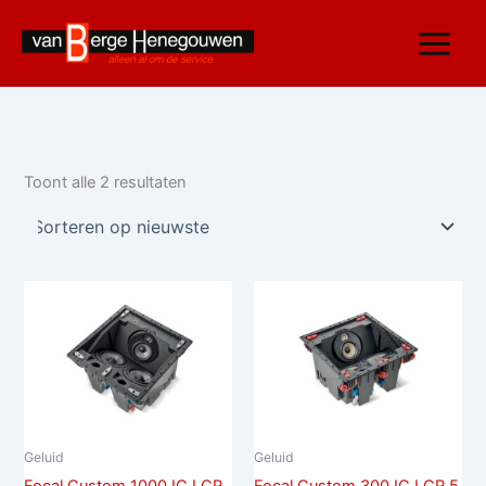
Gesorteerd
Ga
op
nieuwste
naar
de
inhoud
Toont alle 2 resultaten
Geluid
Geluid