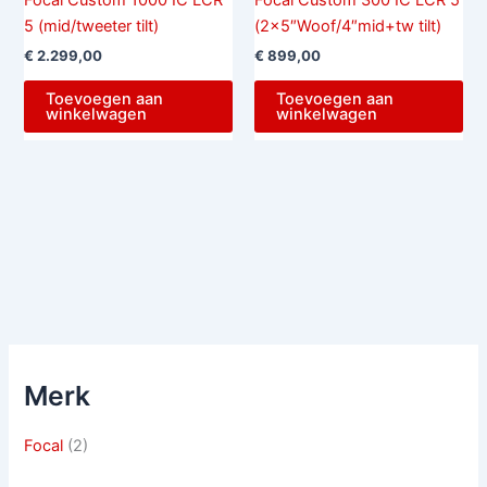
Focal Custom 1000 IC LCR
Focal Custom 300 IC LCR 5
5 (mid/tweeter tilt)
(2×5″Woof/4″mid+tw tilt)
€
2.299,00
€
899,00
Toevoegen aan
Toevoegen aan
winkelwagen
winkelwagen
Merk
Focal
(2)