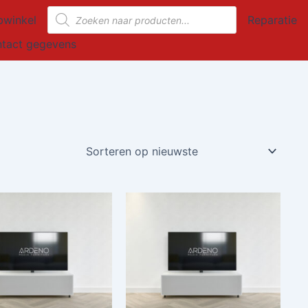
Producten
winkel
Reparatie
zoeken
tact gegevens