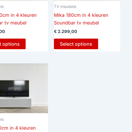
ls
TV meubels
0cm in 4 kleuren
Mika 180cm in 4 kleuren
r tv meubel
Soundbar tv meubel
00
€
2.299,00
t options
Select options
ls
0cm in 4 kleuren