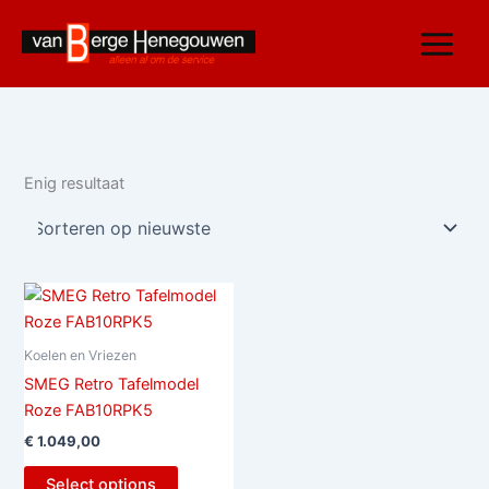
Ga
naar
de
inhoud
Enig resultaat
Koelen en Vriezen
SMEG Retro Tafelmodel
Roze FAB10RPK5
€
1.049,00
Select options