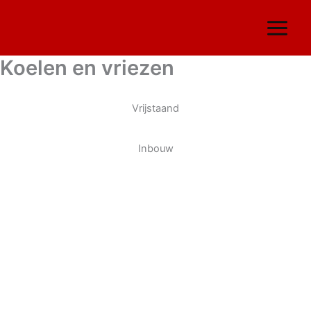
Ga
naar
de
inhoud
Koelen en vriezen
Vrijstaand
Inbouw