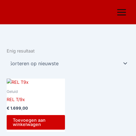
Ga
naar
de
inhoud
Enig resultaat
Geluid
REL T/9x
€
1.699,00
Toevoegen aan
winkelwagen