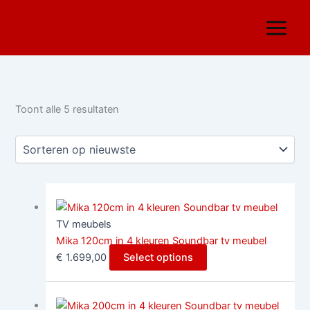
Ga
Gesorteerd
naar
op
de
nieuwste
inhoud
Toont alle 5 resultaten
TV meubels
Mika 120cm in 4 kleuren Soundbar tv meubel
€
1.699,00
Select options