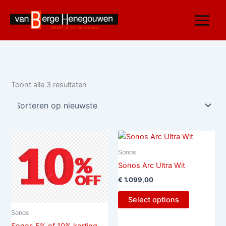
Gesorteerd
Ga
op
nieuwste
naar
de
inhoud
Toont alle 3 resultaten
Sonos
Sonos Arc Ultra Wit
€
1.099,00
Select options
Sonos