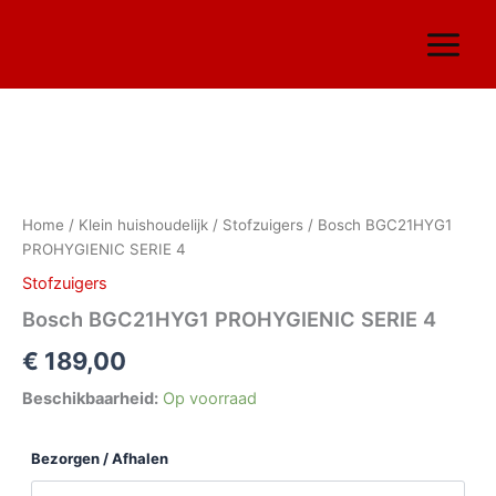
Ga
naar
de
inhoud
Bosch
BGC21HYG1
PROHYGIENIC
Home
/
Klein huishoudelijk
/
Stofzuigers
/ Bosch BGC21HYG1
SERIE
PROHYGIENIC SERIE 4
4
aantal
Stofzuigers
Bosch BGC21HYG1 PROHYGIENIC SERIE 4
€
189,00
Beschikbaarheid:
Op voorraad
Bezorgen / Afhalen