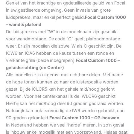
Geniet van het krachtige en gedetailleerde geluid van Focal
in uw gestileerde omgeving. Geen invasie van grote
luidsprekers, maar enkel perfect geluid.
Focal Custom 1000
– wand & plafond
De luidsprekers met “W” in de modelnaam zijn geschikt
voor wandmontage. De code “C” geeft plafondmontage
weer. Er zijn modellen die zowel W als C geschikt zijn. De
ICW6 en ICA6 hebben de keuze tussen een ronde en
vierkante grille (beide inbegrepen).
Focal Custom 1000 –
geluidsrichting (en Center)
Alle modellen zijn uitgerust met richtbare delen. Met name
de hoge tonen kunnen zo naar de luisterpositie worden
gezet. Bij de ICLCR5 kan het gehele mid/hoog gericht
worden. Voor het centerkanaal is de IWLCR6 geschikt.
Hierbij kan het mid/hoog deel 90 graden gedraaid worden.
Natuurlijk kan ook eenvoudig de IW6 worden gebruikt, dan
90 graden gekanteld.
Focal Custom 1000 – OP-bouwen
In Nederland hebben we veel “harde” muren. In zo’n geval
is inbouw enkel mogelijk met een voorzetwand. Helaas gaat