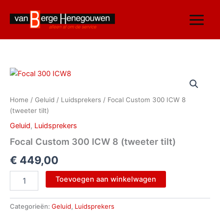
Ga
naar
de
inhoud
Focal
Custom
300
Home
/
Geluid
/
Luidsprekers
/ Focal Custom 300 ICW 8
ICW
(tweeter tilt)
8
(tweeter
Geluid
,
Luidsprekers
tilt)
Focal Custom 300 ICW 8 (tweeter tilt)
aantal
€
449,00
Toevoegen aan winkelwagen
Categorieën:
Geluid
,
Luidsprekers