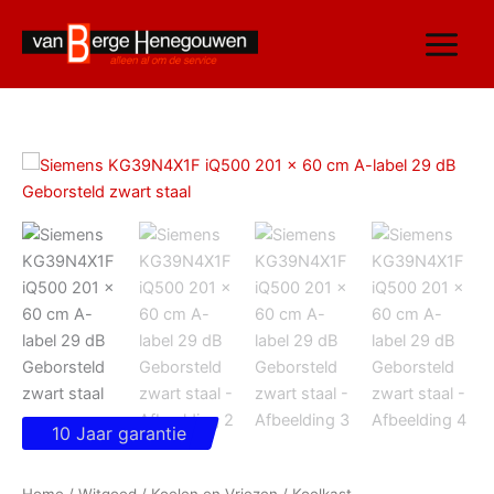
Ga
naar
de
inhoud
Siemens
KG39N4X1F
iQ500
201
x
60
cm
A-
label
29
dB
Geborsteld
zwart
10 Jaar garantie
staal
aantal
Home
/
Witgoed
/
Koelen en Vriezen
/
Koelkast