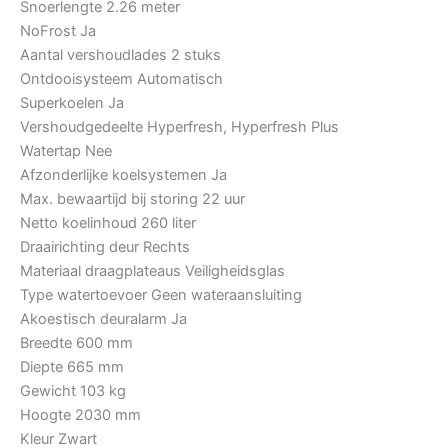
Snoerlengte
2.26 meter
NoFrost
Ja
Aantal vershoudlades
2 stuks
Ontdooisysteem
Automatisch
Superkoelen
Ja
Vershoudgedeelte
Hyperfresh, Hyperfresh Plus
Watertap
Nee
Afzonderlijke koelsystemen
Ja
Max. bewaartijd bij storing
22 uur
Netto koelinhoud
260 liter
Draairichting deur
Rechts
Materiaal draagplateaus
Veiligheidsglas
Type watertoevoer
Geen wateraansluiting
Akoestisch deuralarm
Ja
Breedte
600 mm
Diepte
665 mm
Gewicht
103 kg
Hoogte
2030 mm
Kleur
Zwart