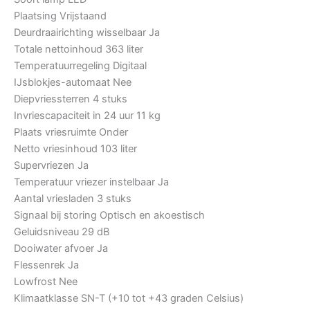
Plaatsing
Vrijstaand
Deurdraairichting wisselbaar
Ja
Totale nettoinhoud
363 liter
Temperatuurregeling
Digitaal
IJsblokjes-automaat
Nee
Diepvriessterren
4 stuks
Invriescapaciteit in 24 uur
11 kg
Plaats vriesruimte
Onder
Netto vriesinhoud
103 liter
Supervriezen
Ja
Temperatuur vriezer instelbaar
Ja
Aantal vriesladen
3 stuks
Signaal bij storing
Optisch en akoestisch
Geluidsniveau
29 dB
Dooiwater afvoer
Ja
Flessenrek
Ja
Lowfrost
Nee
Klimaatklasse
SN-T (+10 tot +43 graden Celsius)