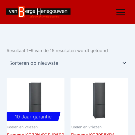
Gesorteerd
Ga
op
nieuwste
naar
de
inhoud
Resultaat 1–9 van de 15 resultaten wordt getoond
10 Jaar garantie
Koelen en Vriezen
Koelen en Vriezen