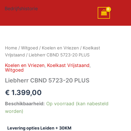
Bedrijfshistorie
Liebherr
Home
/
Witgoed
/
Koelen en Vriezen
/
Koelkast
CBND
Vrijstaand
/ Liebherr CBND 5723-20 PLUS
5723-
20
Koelen en Vriezen
,
Koelkast Vrijstaand
,
Witgoed
PLUS
aantal
Liebherr CBND 5723-20 PLUS
€
1.399,00
Beschikbaarheid:
Op voorraad (kan nabesteld
worden)
Levering opties Leiden + 30KM