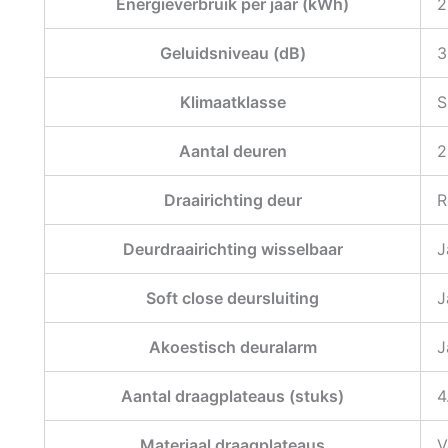
Energieverbruik per jaar (kWh)
2
Geluidsniveau (dB)
3
Klimaatklasse
S
Aantal deuren
2
Draairichting deur
R
Deurdraairichting wisselbaar
J
Soft close deursluiting
J
Akoestisch deuralarm
J
Aantal draagplateaus (stuks)
4
Materiaal draagplateaus
V