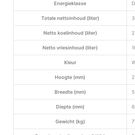
Energieklasse
Totale nettoinhoud (liter)
3
Netto koelinhoud (liter)
2
Netto vriesinhoud (liter)
1
Kleur
W
Hoogte (mm)
2
Breedte (mm)
5
Diepte (mm)
6
Gewicht (kg)
7