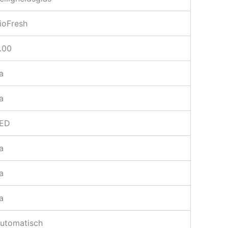
ioFresh
.00
a
a
ED
a
a
a
utomatisch