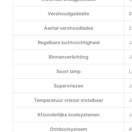
Vershoudgedeelte
B
Aantal vershoudlades
2
Regelbare luchtvochtigheid
J
Binnenverlichting
J
Soort lamp
L
Supervriezen
J
Temperatuur vriezer instelbaar
J
Afzonderlijke koelsystemen
J
Ontdooisysteem
A