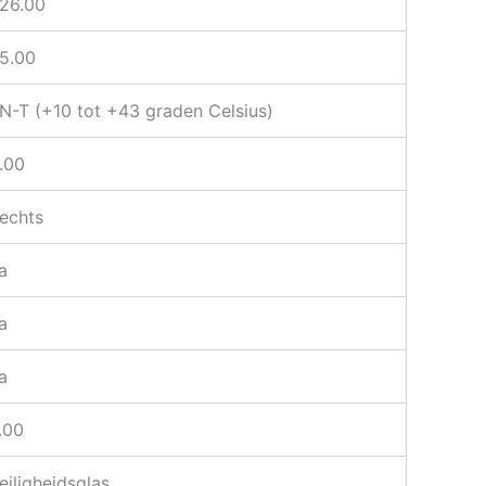
26.00
5.00
N-T (+10 tot +43 graden Celsius)
.00
echts
a
a
a
.00
eiligheidsglas