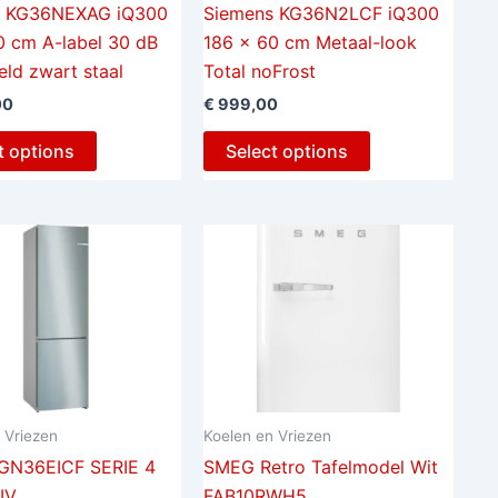
s KG36NEXAG iQ300
Siemens KG36N2LCF iQ300
0 cm A-label 30 dB
186 x 60 cm Metaal-look
eld zwart staal
Total noFrost
00
€
999,00
t options
Select options
 Vriezen
Koelen en Vriezen
GN36EICF SERIE 4
SMEG Retro Tafelmodel Wit
IV
FAB10RWH5