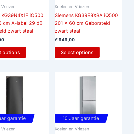
 Vriezen
Koelen en Vriezen
s KG39N4X1F iQ500
Siemens KG39E8XBA iQ500
0 cm A-label 29 dB
201 x 60 cm Geborsteld
eld zwart staal
zwart staal
00
€
949,00
t options
Select options
aar garantie
10 Jaar garantie
 Vriezen
Koelen en Vriezen