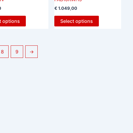
0
€
1.049,00
t options
Select options
8
9
→