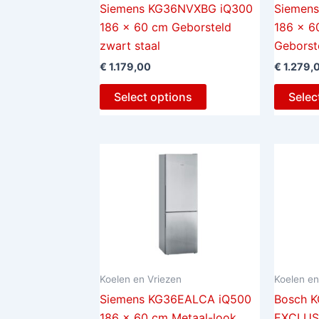
Siemens KG36NVXBG iQ300
Siemen
186 x 60 cm Geborsteld
186 x 6
zwart staal
Geborst
€
1.179,00
€
1.279,
Select options
Selec
Koelen en Vriezen
Koelen en
Siemens KG36EALCA iQ500
Bosch K
186 x 60 cm Metaal-look
EXCLUS