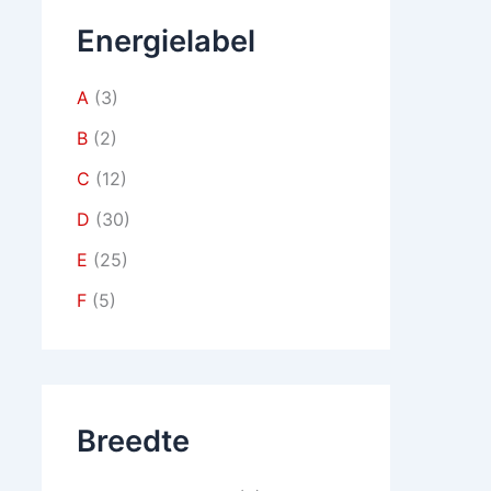
Energielabel
A
(3)
B
(2)
C
(12)
D
(30)
E
(25)
F
(5)
Breedte