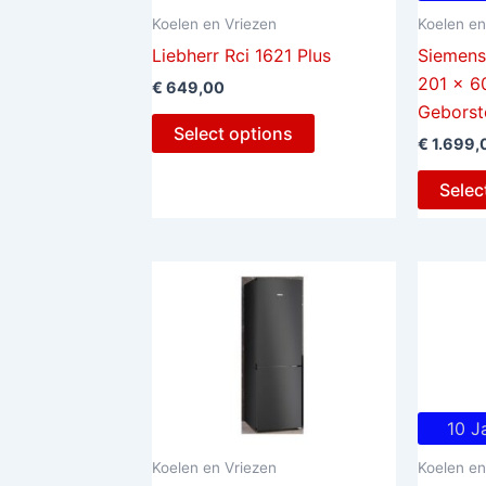
Koelen en Vriezen
Koelen en
Liebherr Rci 1621 Plus
Siemen
201 x 6
€
649,00
Geborst
Select options
€
1.699,
Selec
10 J
Koelen en Vriezen
Koelen en