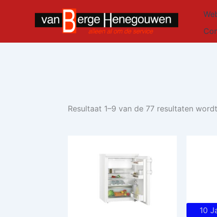
Ga
Web
naar
de
Con
inhoud
Resultaat 1–9 van de 77 resultaten word
10 J