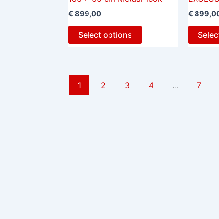
€
899,00
€
899,0
Select options
Selec
1
2
3
4
…
7