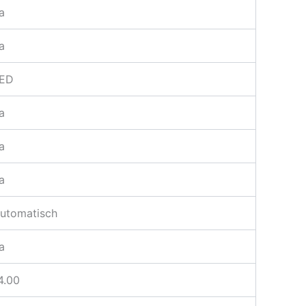
a
a
ED
a
a
a
utomatisch
a
4.00