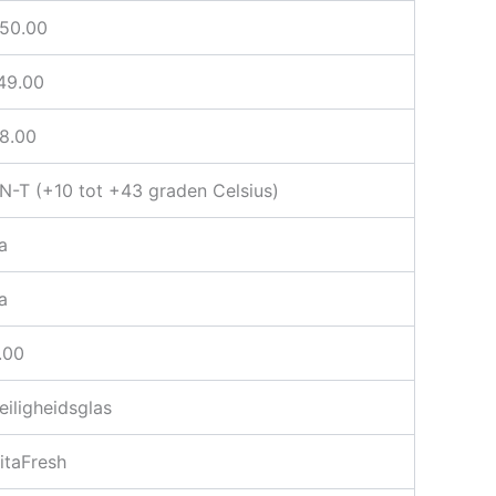
50.00
49.00
8.00
N-T (+10 tot +43 graden Celsius)
a
a
.00
eiligheidsglas
itaFresh