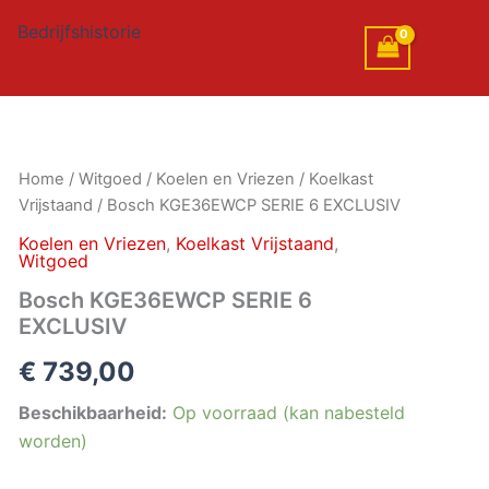
Bedrijfshistorie
Bosch
Home
/
Witgoed
/
Koelen en Vriezen
/
Koelkast
KGE36EWCP
Vrijstaand
/ Bosch KGE36EWCP SERIE 6 EXCLUSIV
SERIE
6
Koelen en Vriezen
,
Koelkast Vrijstaand
,
Witgoed
EXCLUSIV
aantal
Bosch KGE36EWCP SERIE 6
EXCLUSIV
€
739,00
Beschikbaarheid:
Op voorraad (kan nabesteld
worden)