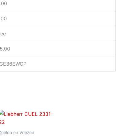
.00
.00
ee
5.00
GE36EWCP
Koelen en Vriezen