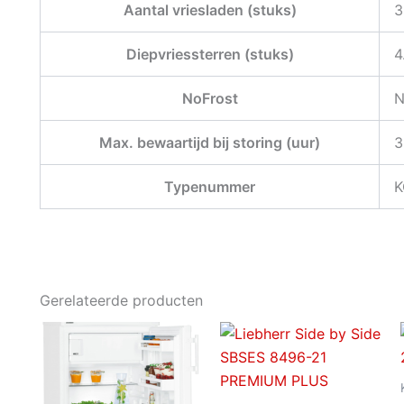
Aantal vriesladen (stuks)
3
Diepvriessterren (stuks)
4
NoFrost
N
Max. bewaartijd bij storing (uur)
3
Typenummer
K
Gerelateerde producten