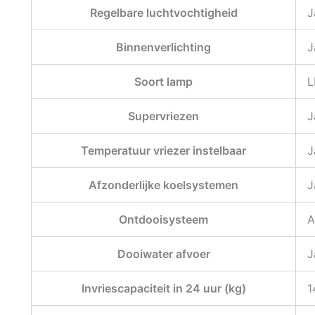
Regelbare luchtvochtigheid
J
Binnenverlichting
J
Soort lamp
L
Supervriezen
J
Temperatuur vriezer instelbaar
J
Afzonderlijke koelsystemen
J
Ontdooisysteem
A
Dooiwater afvoer
J
Invriescapaciteit in 24 uur (kg)
1