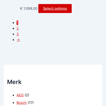
€
1.099,00
Select options
1
2
3
→
Merk
AEG
(2)
Bosch
(17)