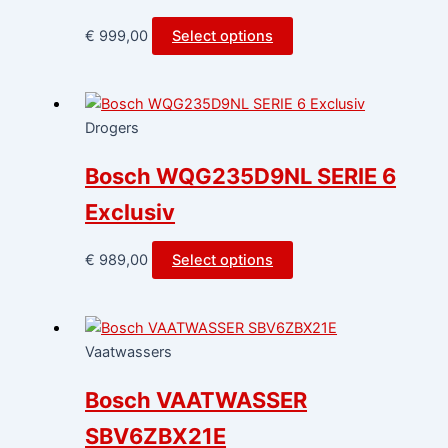
€
999,00
Select options
Drogers
Bosch WQG235D9NL SERIE 6
Exclusiv
€
989,00
Select options
Vaatwassers
Bosch VAATWASSER
SBV6ZBX21E