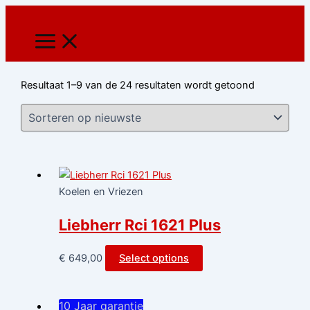
Ga
Gesorteerd
naar
op
de
nieuwste
inhoud
Resultaat 1–9 van de 24 resultaten wordt getoond
Koelen en Vriezen
Liebherr Rci 1621 Plus
€
649,00
Select options
10 Jaar garantie