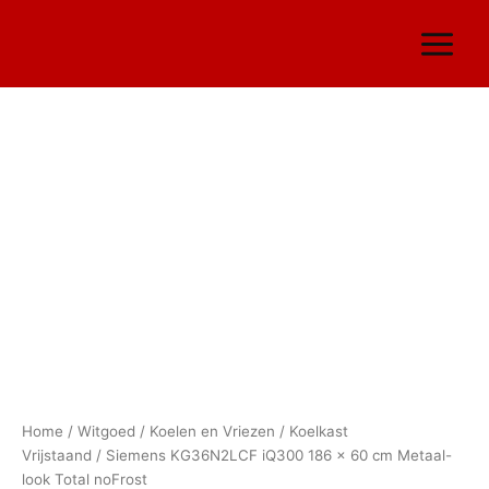
Ga
naar
de
inhoud
Siemens
KG36N2LCF
iQ300
186
x
60
cm
Metaal-
look
Total
10 Jaar garantie
noFrost
aantal
Home
/
Witgoed
/
Koelen en Vriezen
/
Koelkast
Vrijstaand
/ Siemens KG36N2LCF iQ300 186 x 60 cm Metaal-
look Total noFrost