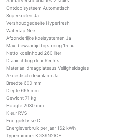
Aantal vershoudlades
2 stuks
Ontdooisysteem
Automatisch
Superkoelen
Ja
Vershoudgedeelte
Hyperfresh
Watertap
Nee
Afzonderlijke koelsystemen
Ja
Max. bewaartijd bij storing
15 uur
Netto koelinhoud
260 liter
Draairichting deur
Rechts
Materiaal draagplateaus
Veiligheidsglas
Akoestisch deuralarm
Ja
Breedte
600 mm
Diepte
665 mm
Gewicht
71 kg
Hoogte
2030 mm
Kleur
RVS
Energieklasse
C
Energieverbruik per jaar
162 kWh
Typenummer
KG39N2ICF