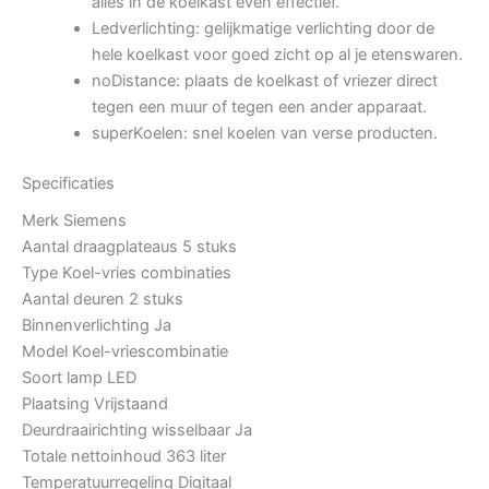
alles in de koelkast even effectief.
Ledverlichting: gelijkmatige verlichting door de
hele koelkast voor goed zicht op al je etenswaren.
noDistance: plaats de koelkast of vriezer direct
tegen een muur of tegen een ander apparaat.
superKoelen: snel koelen van verse producten.
Specificaties
Merk
Siemens
Aantal draagplateaus
5 stuks
Type
Koel-vries combinaties
Aantal deuren
2 stuks
Binnenverlichting
Ja
Model
Koel-vriescombinatie
Soort lamp
LED
Plaatsing
Vrijstaand
Deurdraairichting wisselbaar
Ja
Totale nettoinhoud
363 liter
Temperatuurregeling
Digitaal