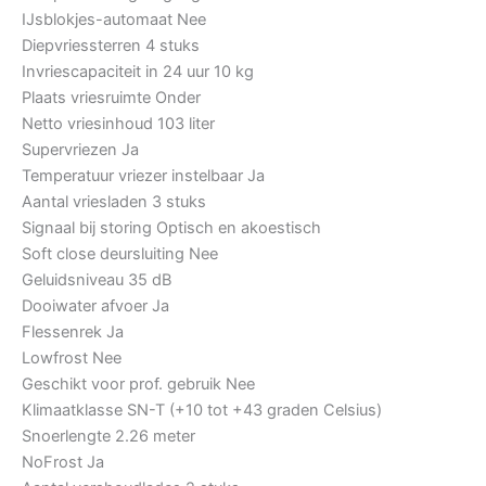
IJsblokjes-automaat
Nee
Diepvriessterren
4 stuks
Invriescapaciteit in 24 uur
10 kg
Plaats vriesruimte
Onder
Netto vriesinhoud
103 liter
Supervriezen
Ja
Temperatuur vriezer instelbaar
Ja
Aantal vriesladen
3 stuks
Signaal bij storing
Optisch en akoestisch
Soft close deursluiting
Nee
Geluidsniveau
35 dB
Dooiwater afvoer
Ja
Flessenrek
Ja
Lowfrost
Nee
Geschikt voor prof. gebruik
Nee
Klimaatklasse
SN-T (+10 tot +43 graden Celsius)
Snoerlengte
2.26 meter
NoFrost
Ja