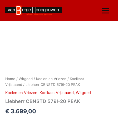
Ga
naar
de
inhoud
Liebherr
CBNSTD
579I-
20
PEAK
aantal
Home
/
Witgoed
/
Koelen en Vriezen
/
Koelkast
Vrijstaand
/ Liebherr CBNSTD 579I-20 PEAK
Koelen en Vriezen
,
Koelkast Vrijstaand
,
Witgoed
Liebherr CBNSTD 579I-20 PEAK
€
3.699,00